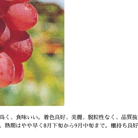
高く、食味いい。着色良好、美麗、脱粒性なく、品質抜
。熟期はやや早く8月下旬から9月中旬まで。棚持ち良