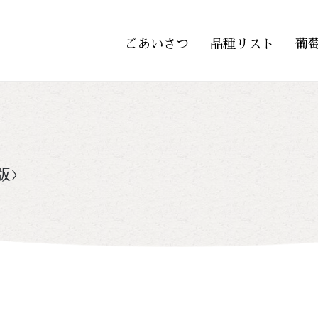
ごあいさつ
品種リスト
葡
版>